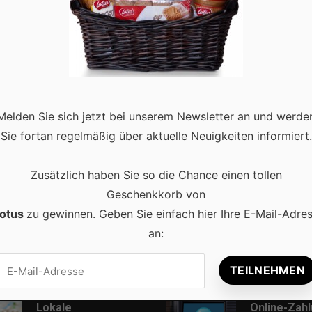
0
t nicht nur Unterhaltungswert, sondern präsentiert auch eine
l haben, den Alltag von Verbrauchern zu verbessern. Diese
Melden Sie sich jetzt bei unserem Newsletter an und werde
ie in der Hoffnung …
Read more
Sie fortan regelmäßig über aktuelle Neuigkeiten informiert.
Zusätzlich haben Sie so die Chance einen tollen
Geschenkkorb von
otus
zu gewinnen. Geben Sie einfach hier Ihre E-Mail-Adre
an:
Beliebt
Lokale
Online-Zah