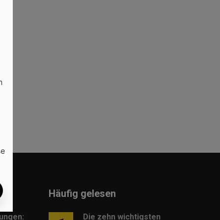
n
se
Häufig gelesen
lungen:
Die zehn wichtigsten