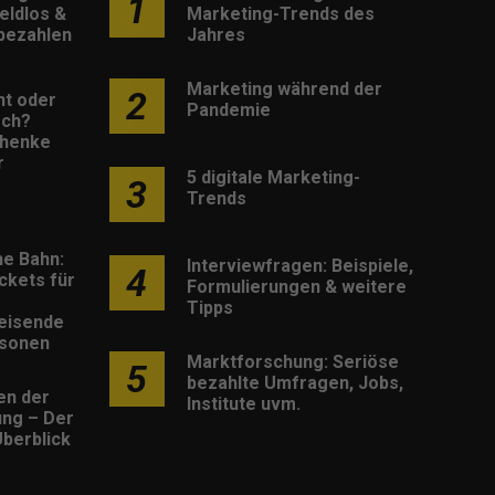
1
eldlos &
Marketing-Trends des
 bezahlen
Jahres
Marketing während der
2
nt oder
Pandemie
sch?
henke
r
5 digitale Marketing-
3
Trends
he Bahn:
Interviewfragen: Beispiele,
4
ckets für
Formulierungen & weitere
Tipps
eisende
rsonen
Marktforschung: Seriöse
5
bezahlte Umfragen, Jobs,
en der
Institute uvm.
rung – Der
berblick