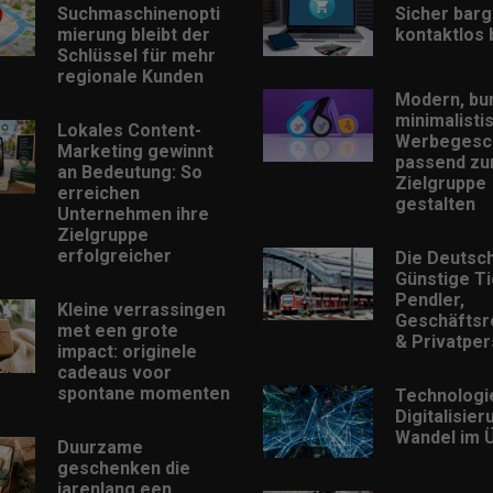
Suchmaschinenopti
Sicher barg
mierung bleibt der
kontaktlos
Schlüssel für mehr
regionale Kunden
Modern, bu
minimalisti
Lokales Content-
Werbegesc
Marketing gewinnt
passend zu
an Bedeutung: So
Zielgruppe
erreichen
gestalten
Unternehmen ihre
Zielgruppe
erfolgreicher
Die Deutsc
Günstige Ti
Pendler,
Kleine verrassingen
Geschäftsr
met een grote
& Privatpe
impact: originele
cadeaus voor
spontane momenten
Technologi
Digitalisie
Wandel im Ü
Duurzame
geschenken die
jarenlang een