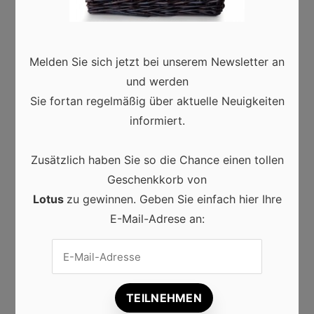
Marketingabteilungen Strategien überlegen und ihre
Suchmaschinenoptimierungen anpassen.
Melden Sie sich jetzt bei unserem Newsletter an
Interaktiver Content
und werden
Sie fortan regelmäßig über aktuelle Neuigkeiten
„Content is king“ und das wird er auch dank seiner
informiert.
stark wachsenden Bedeutsamkeit weiter bleiben.
Zusätzlich haben Sie so die Chance einen tollen
Der Content an sich ist für Marketer kein neues
Geschenkkorb von
Phänomen, aber durch die stark wachsende
Lotus
zu gewinnen. Geben Sie einfach hier Ihre
Bedeutung gehört der interaktive Content definitiv zu
E-Mail-Adrese an:
den digitalen Marketingtrends. Gerade durch die
technischen Fortschritte wird er durch Virtual und
Augmented Reality unterstützt. Diese Techniken
sollen den Kunden ein spannendes, persönliches und
nutzerorientiertes Einkaufen ermöglichen.