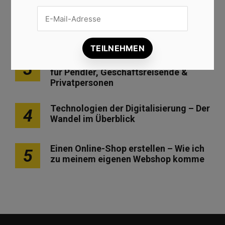
Modern, bunt oder minimalistisch?
2
Werbegeschenke passend zur
Zielgruppe gestalten
Die Deutsche Bahn: Günstige Tickets
3
für Pendler, Geschäftsreisende &
Privatpersonen
Technologien der Digitalisierung – Der
4
Wandel im Überblick
Einen Online-Shop erstellen – Wie ich
5
zu meinem eigenen Webshop komme