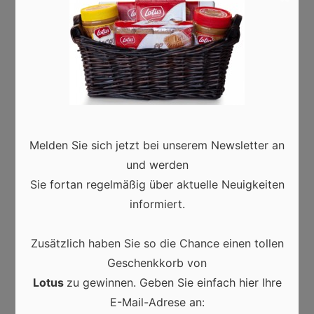
Die digitale Marketingwelt befindet sich in einem
stetigen Wandel. Die scheinbar unbegrenzten
Möglichkeiten, sowie die Schnelllebigkeit von Trends in
der heutigen Gesellschaft, stellen Unternehmen immer
wieder vor neue Herausforderungen den besten
Zugang zum Endverbraucher zu finden. Durch den
grossen Nutzen …
Read more
Melden Sie sich jetzt bei unserem Newsletter an
und werden
Sie fortan regelmäßig über aktuelle Neuigkeiten
informiert.
Beliebte Artikel
Zusätzlich haben Sie so die Chance einen tollen
Geschenkkorb von
Online-Zahlungen: Sicher bargeldlos
1
Lotus
zu gewinnen. Geben Sie einfach hier Ihre
& kontaktlos bezahlen
E-Mail-Adrese an: