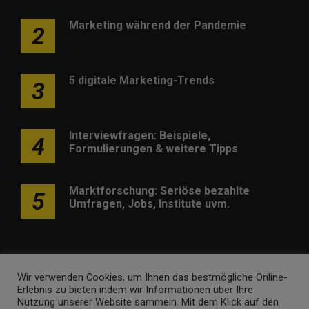
Marketing während der Pandemie
2
5 digitale Marketing-Trends
3
Interviewfragen: Beispiele,
4
Formulierungen & weitere Tipps
Marktforschung: Seriöse bezahlte
5
Umfragen, Jobs, Institute uvm.
Wir verwenden Cookies, um Ihnen das bestmögliche Online-
Erlebnis zu bieten indem wir Informationen über Ihre
Werben
Kontakt
Impressum
Newsletter
Nutzung unserer Website sammeln. Mit dem Klick auf den