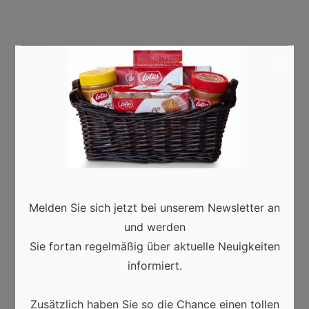
×
Melden Sie sich jetzt bei unserem Newsletter an
Technologien
und werden
Sie fortan regelmäßig über aktuelle Neuigkeiten
Technologieneutralität und
informiert.
Klimaschutz – geht beides?
0
Miriam
24/02/2021
Zusätzlich haben Sie so die Chance einen tollen