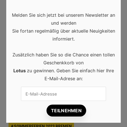
AKTUELLES SCHULJAHR
Melden Sie sich jetzt bei unserem Newsletter an
und werden
BEGINN DER SOMMERFERIEN
FERIEN
Sie fortan regelmäßig über aktuelle Neuigkeiten
informiert.
FERIENBEGINN
FERIENTERMINE
GROSSE FERIEN
SCHULFERIEN
Zusätzlich haben Sie so die Chance einen tollen
Geschenkkorb von
SCHULJAHRENDE
SOMMERFERIEN
Lotus
zu gewinnen. Geben Sie einfach hier Ihre
SOMMERFERIEN 2023
E-Mail-Adrese an:
SOMMERFERIEN 2023 BAYERN
SOMMERFERIEN 2023 BERLIN
SOMMERFERIEN 2023 BRANDENBURG
SOMMERFERIEN 2023 BREMEN