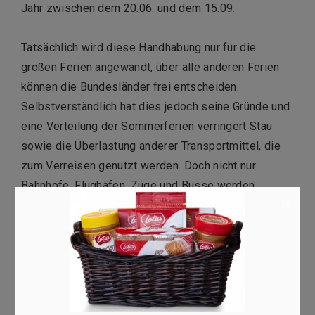
Jahr zwischen dem 20.06. und dem 15.09.
Tatsächlich wird diese Handhabung nur für die
großen Ferien angewandt, über alle anderen Ferien
können die Bundesländer frei entscheiden.
Selbstverständlich hat dies jedoch seine Gründe und
eine Verteilung der Sommerferien verringert Stau
sowie die Überlastung anderer Transportmittel, die
zum Verreisen genutzt werden. Doch nicht nur
Bahnhöfe, Flughäfen, Züge und Busse werden
×
dadurch entlastet, ebenfalls wird der Überbuchung
von Hotels, Pensionen und Co. so vorgebeugt. Im
Grunde genommen lässt sich sagen, dass eine
Zusammenlegung sehr wahrscheinlich einen
Tourismus-Kollaps
zur Folge hätte, bei dem Urlauber
aber auch Anbieter nur verlieren können.