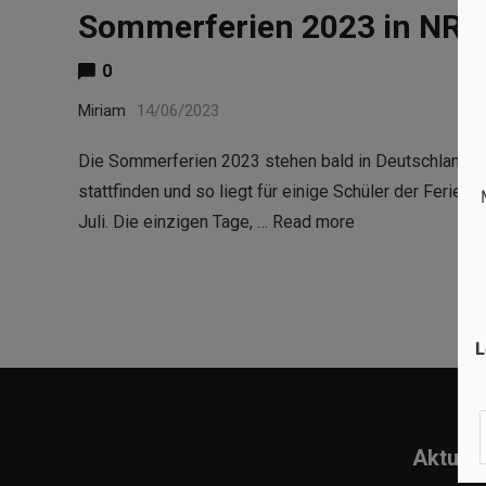
Sommerferien 2023 in NRW
0
Miriam
14/06/2023
Die Sommerferien 2023 stehen bald in Deutschland an.
stattfinden und so liegt für einige Schüler der Ferienb
Juli. Die einzigen Tage, …
Read more
L
Aktuell