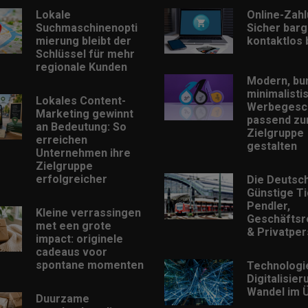
Lokale
Online-Zah
Suchmaschinenopti
Sicher barg
mierung bleibt der
kontaktlos
Schlüssel für mehr
regionale Kunden
Modern, bu
minimalisti
Lokales Content-
Werbegesc
Marketing gewinnt
passend zu
an Bedeutung: So
Zielgruppe
erreichen
gestalten
Unternehmen ihre
Zielgruppe
erfolgreicher
Die Deutsc
Günstige Ti
Pendler,
Kleine verrassingen
Geschäftsr
met een grote
& Privatpe
impact: originele
cadeaus voor
spontane momenten
Technologi
Digitalisie
Wandel im Ü
Duurzame