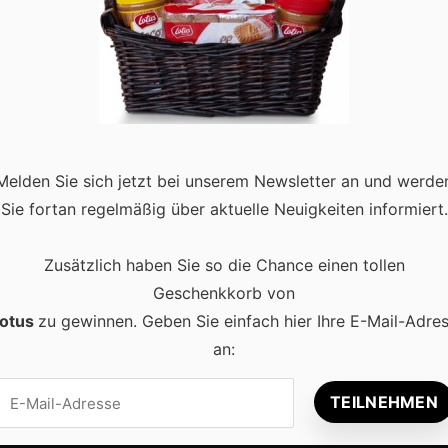
, Niedersachsen, Hamburg uvm.
 Doch wie üblich ist es regional gestaffelt, wann diese
eginn schon im Juni, für andere startet die Ferienzeit erst Ende
Melden Sie sich jetzt bei unserem Newsletter an und werde
Sie fortan regelmäßig über aktuelle Neuigkeiten informiert.
Zusätzlich haben Sie so die Chance einen tollen
Geschenkkorb von
otus
zu gewinnen. Geben Sie einfach hier Ihre E-Mail-Adre
an:
Beliebt