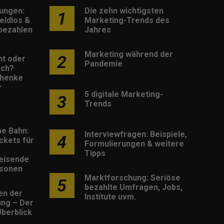
lungen:
Die zehn wichtigsten
1
eldlos &
Marketing-Trends des
 bezahlen
Jahres
Marketing während der
2
nt oder
Pandemie
sch?
henke
r
5 digitale Marketing-
3
Trends
he Bahn:
Interviewfragen: Beispiele,
4
ckets für
Formulierungen & weitere
Tipps
eisende
rsonen
Marktforschung: Seriöse
5
bezahlte Umfragen, Jobs,
en der
Institute uvm.
rung – Der
berblick