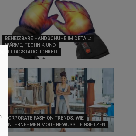
BEHEIZBARE HANDSCHUHE IM DETAIL:
WÄRME, TECHNIK UND
×
ALLTAGSTAUGLICHKEIT
n
CORPORATE FASHION TRENDS: WIE
UNTERNEHMEN MODE BEWUSST EINSETZEN