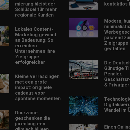
mierung bleibt der
kontaktlos
Schlüssel für mehr
regionale Kunden
Modern, bu
minimalisti
Lokales Content-
Werbegesc
Marketing gewinnt
passend zu
an Bedeutung: So
Zielgruppe
erreichen
gestalten
Unternehmen ihre
Zielgruppe
erfolgreicher
Die Deutsc
Günstige Ti
Pendler,
Kleine verrassingen
Geschäftsr
met een grote
& Privatpe
impact: originele
cadeaus voor
spontane momenten
Technologi
Digitalisie
Wandel im Ü
Duurzame
geschenken die
jarenlang een
Einen Onlin
glimlach blijven