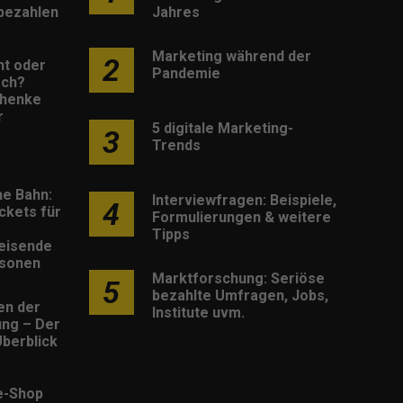
 bezahlen
Jahres
Marketing während der
2
nt oder
Pandemie
sch?
henke
r
5 digitale Marketing-
3
Trends
he Bahn:
Interviewfragen: Beispiele,
4
ckets für
Formulierungen & weitere
Tipps
eisende
rsonen
Marktforschung: Seriöse
5
bezahlte Umfragen, Jobs,
en der
Institute uvm.
rung – Der
berblick
e-Shop