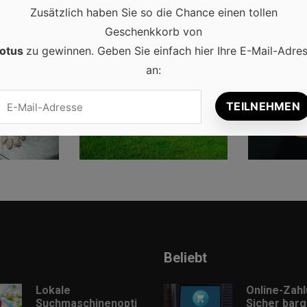
Zusätzlich haben Sie so die Chance einen tollen
Geschenkkorb von
otus
zu gewinnen. Geben Sie einfach hier Ihre E-Mail-Adre
an:
NFT
DEUTSCHLAND
INT
Beliebt
Lokale
Online-Zah
Suchmaschinenopti
Sicher barg