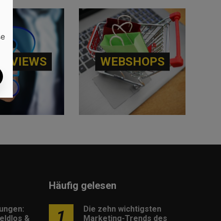
se
ERVIEWS
WEBSHOPS
Häufig gelesen
lungen:
Die zehn wichtigsten
1
eldlos &
Marketing-Trends des