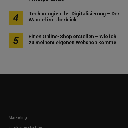
e
Technologien der Digitalisierung – Der
4
r
Wandel im Überblick
u
n
Einen Online-Shop erstellen – Wie ich
5
g
zu meinem eigenen Webshop komme
d
e
r
B
e
i
t
r
Marketing
ä
Erfolgsgeschichten