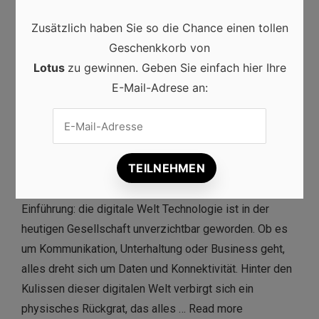
Zusätzlich haben Sie so die Chance einen tollen
Geschenkkorb von
Lotus
zu gewinnen. Geben Sie einfach hier Ihre
Produkte
,
Technologien
E-Mail-Adrese an:
Alles, was Sie über das Rückgrat
Ihrer IT-Infrastruktur wissen
müssen
0
Miriam
31/07/2024
Einführung: die digitale Welt Technologie ist in der
heutigen Gesellschaft unverzichtbar geworden. Ob es
um Kommunikation, Unterhaltung oder Business geht,
alles dreht sich um Daten und Konnektivität. Hinter den
Kulissen dieser digitalen Welt verbirgt sich ein
physisches Rückgrat, das alles …
Read more