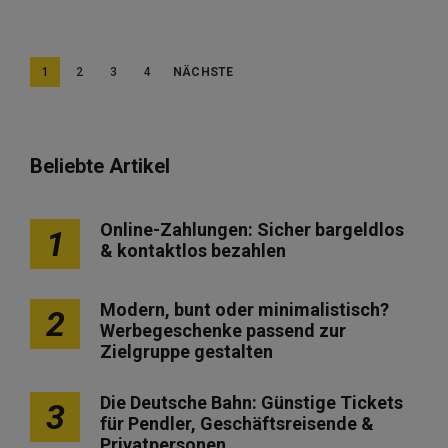
S
1
2
3
4
NÄCHSTE
e
i
t
Beliebte Artikel
e
n
Online-Zahlungen: Sicher bargeldlos
1
& kontaktlos bezahlen
n
u
Modern, bunt oder minimalistisch?
2
m
Werbegeschenke passend zur
m
Zielgruppe gestalten
e
Die Deutsche Bahn: Günstige Tickets
3
r
für Pendler, Geschäftsreisende &
i
Privatpersonen