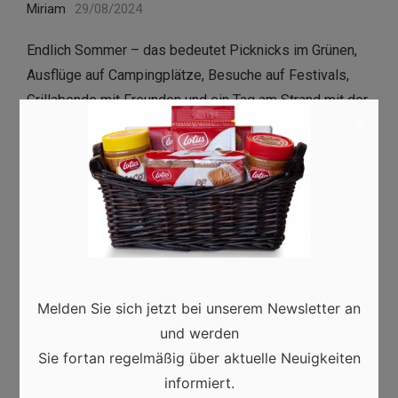
Miriam
29/08/2024
Endlich Sommer – das bedeutet Picknicks im Grünen,
Ausflüge auf Campingplätze, Besuche auf Festivals,
Grillabende mit Freunden und ein Tag am Strand mit der
×
Familie. Neben Snacks und Getränken darf eins bei
diesen Unternehmungen nicht fehlen: die Kühlbox.
Kühlboxen sind …
Read more
Melden Sie sich jetzt bei unserem Newsletter an
und werden
Sie fortan regelmäßig über aktuelle Neuigkeiten
informiert.