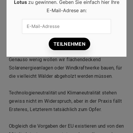
Lotus
zu gewinnen. Geben Sie einfach hier Ihre
E-Mail-Adrese an:
Emissionen auf Kosten vermehrter
radioaktiver
Abfälle
zu senken, kann kaum vorteilhaft sein.
Genauso wenig wollen wir flächendeckend
Solarenergieanlagen oder Windkraftwerke bauen, für
die vielleicht Wälder abgeholzt werden müssen.
Technologieneutralität und Klimaneutralität stehen
gewiss nicht im Widerspruch, aber in der Praxis fällt
Ersteres, Letzterem tatsächlich zum Opfer.
Obgleich die Vorgaben der EU existieren und von den