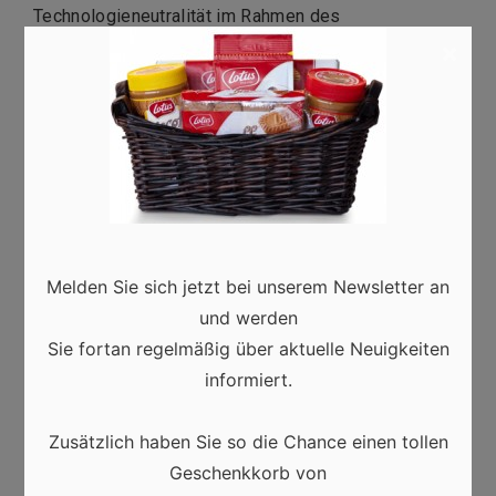
Technologieneutralität im Rahmen des
×
Klimaschutzes zielführend?
Diese Frage wird viel diskutiert, weshalb wir auf
Google mit so vielen Analysen und Berichten
konfrontiert werden. Technologieneutralität ist nur
dann sinnvoll, wenn auch ein vernünftiger Maßstab
dafür existiert.
Melden Sie sich jetzt bei unserem Newsletter an
Dass der Ausstieg aus der Energiegewinnung durch
und werden
die Verbrennung fossiler Brennstoffe notwendig ist,
Sie fortan regelmäßig über aktuelle Neuigkeiten
steht fest. Aber ist der Umstieg auf atomare Energie
informiert.
die bessere Alternative? CO2-
Zusätzlich haben Sie so die Chance einen tollen
Geschenkkorb von