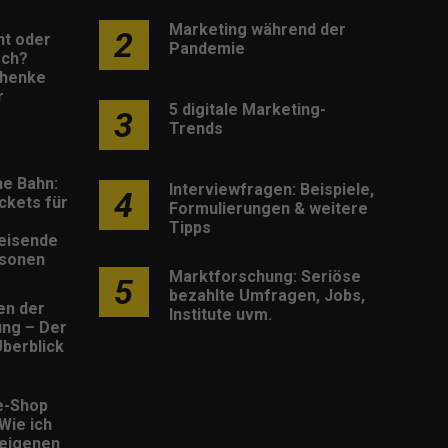
Marketing während der
2
nt oder
Pandemie
sch?
henke
r
5 digitale Marketing-
3
Trends
he Bahn:
Interviewfragen: Beispiele,
4
ckets für
Formulierungen & weitere
Tipps
eisende
rsonen
Marktforschung: Seriöse
5
bezahlte Umfragen, Jobs,
en der
Institute uvm.
rung – Der
berblick
e-Shop
 Wie ich
eigenen