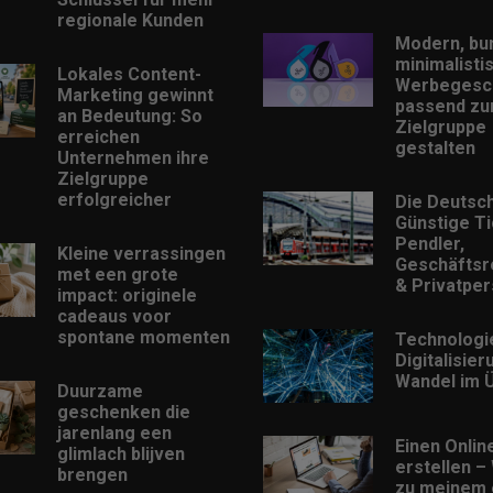
regionale Kunden
Modern, bu
minimalisti
Lokales Content-
Werbegesc
Marketing gewinnt
passend zu
an Bedeutung: So
Zielgruppe
erreichen
gestalten
Unternehmen ihre
Zielgruppe
erfolgreicher
Die Deutsc
Günstige Ti
Pendler,
Kleine verrassingen
Geschäftsr
met een grote
& Privatpe
impact: originele
cadeaus voor
spontane momenten
Technologi
Digitalisie
Wandel im Ü
Duurzame
geschenken die
jarenlang een
Einen Onlin
glimlach blijven
erstellen –
brengen
zu meinem 