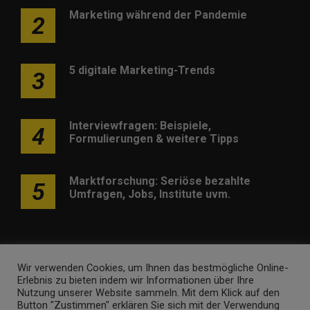
Marketing während der Pandemie
2
5 digitale Marketing-Trends
3
Interviewfragen: Beispiele,
4
Formulierungen & weitere Tipps
Marktforschung: Seriöse bezahlte
5
Umfragen, Jobs, Institute uvm.
Wir verwenden Cookies, um Ihnen das bestmögliche Online-
Erlebnis zu bieten indem wir Informationen über Ihre
Werben
Kontakt
Impressum
Newsletter
Nutzung unserer Website sammeln. Mit dem Klick auf den
Button "Zustimmen" erklären Sie sich mit der Verwendung