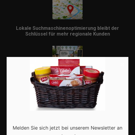
Lokale Suchmaschinenoptimierung bleibt der
Schlüssel für mehr regionale Kunden
×
Lokales Content-Marketing gewinnt an Bedeutung:
So erreichen Unternehmen ihre Zielgruppe
erfolgreicher
Kleine verrassingen met een grote impact:
Melden Sie sich jetzt bei unserem Newsletter an
originele cadeaus voor spontane momenten