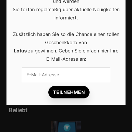
und werden
Sie fortan regelmäßig über aktuelle Neuigkeiten
informiert.
Zusätzlich haben Sie so die Chance einen tollen
Duurzame geschenken die jarenlang een glimlach
Geschenkkorb von
blijven brengen
Lotus
zu gewinnen. Geben Sie einfach hier Ihre
E-Mail-Adrese an:
AI en datagedreven marketing: de toekomst van
succesvolle digitale groei
Beliebt