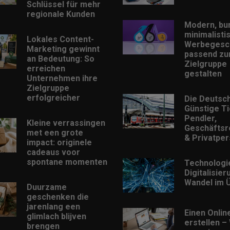
Schlüssel für mehr
regionale Kunden
Modern, bu
minimalisti
Lokales Content-
Werbegesc
Marketing gewinnt
passend zu
an Bedeutung: So
Zielgruppe
erreichen
gestalten
Unternehmen ihre
Zielgruppe
erfolgreicher
Die Deutsc
Günstige Ti
Pendler,
Kleine verrassingen
Geschäftsr
met een grote
& Privatpe
impact: originele
cadeaus voor
spontane momenten
Technologi
Digitalisie
Wandel im Ü
Duurzame
geschenken die
jarenlang een
Einen Onlin
glimlach blijven
erstellen –
brengen