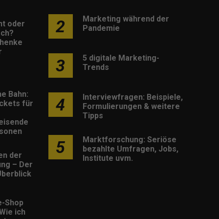
Marketing während der
2
nt oder
Pandemie
sch?
henke
r
5 digitale Marketing-
3
Trends
he Bahn:
Interviewfragen: Beispiele,
4
ckets für
Formulierungen & weitere
Tipps
eisende
rsonen
Marktforschung: Seriöse
5
bezahlte Umfragen, Jobs,
en der
Institute uvm.
rung – Der
berblick
e-Shop
 Wie ich