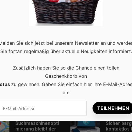
inierend und vielseitig. Heute werfen wir einen Blick auf ein
ohle. Egal, ob Sie ein erfahrener Bauexperte oder ein DIY-
 more
Melden Sie sich jetzt bei unserem Newsletter an und werde
Sie fortan regelmäßig über aktuelle Neuigkeiten informiert.
Zusätzlich haben Sie so die Chance einen tollen
Geschenkkorb von
otus
zu gewinnen. Geben Sie einfach hier Ihre E-Mail-Adre
an:
Beliebt
Lokale
Online-Zah
Suchmaschinenopti
Sicher barg
mierung bleibt der
kontaktlos