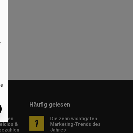
n
se
Häufig gelesen
lungen:
Die zehn wichtigsten
1
eldlos &
Marketing-Trends des
 bezahlen
Jahres