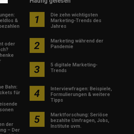
Häufig gelesen
lungen:
Die zehn wichtigsten
1
eldlos &
Marketing-Trends des
 bezahlen
Jahres
Marketing während der
2
nt oder
Pandemie
sch?
henke
r
5 digitale Marketing-
3
Trends
he Bahn:
Interviewfragen: Beispiele,
4
ckets für
Formulierungen & weitere
Tipps
eisende
rsonen
Marktforschung: Seriöse
5
bezahlte Umfragen, Jobs,
en der
Institute uvm.
rung – Der