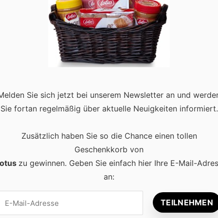
, Formulierungen & weitere Tipps
ichts aussagend, doch oft steckt mehr dahinter als viele denken.
Melden Sie sich jetzt bei unserem Newsletter an und werde
ungssuche befinden oder Sie zurzeit rekrutieren oder eine
Sie fortan regelmäßig über aktuelle Neuigkeiten informiert.
 …
Read more
Zusätzlich haben Sie so die Chance einen tollen
Geschenkkorb von
otus
zu gewinnen. Geben Sie einfach hier Ihre E-Mail-Adre
an: