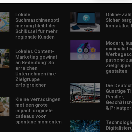
Beliebt
Lokale
Online-Zah
Suchmaschinenopti
Sicher barg
mierung bleibt der
kontaktlos
Schlüssel für mehr
regionale Kunden
Modern, bu
minimalisti
Lokales Content-
Werbegesc
Marketing gewinnt
passend zu
an Bedeutung: So
Zielgruppe
erreichen
gestalten
Unternehmen ihre
Zielgruppe
erfolgreicher
Die Deutsc
Günstige Ti
Pendler,
Kleine verrassingen
Geschäftsr
met een grote
& Privatpe
impact: originele
cadeaus voor
spontane momenten
Technologi
Digitalisie