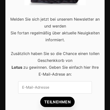
Interviews
Webshops
Melden Sie sich jetzt bei unserem Newsletter an
Produkte
und werden
Sie fortan regelmäßig über aktuelle Neuigkeiten
Aktuell
informiert.
Zusätzlich haben Sie so die Chance einen tollen
Geschenkkorb von
Lotus
zu gewinnen. Geben Sie einfach hier Ihre
Lokale Suchmaschinenoptimierung bleibt der
E-Mail-Adrese an:
Schlüssel für mehr regionale Kunden