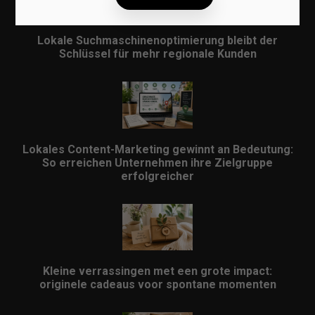
Lokale Suchmaschinenoptimierung bleibt der
Schlüssel für mehr regionale Kunden
Lokales Content-Marketing gewinnt an Bedeutung:
So erreichen Unternehmen ihre Zielgruppe
erfolgreicher
Kleine verrassingen met een grote impact:
originele cadeaus voor spontane momenten