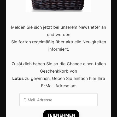
Deutschland
Interviews
Webshops
Melden Sie sich jetzt bei unserem Newsletter an
und werden
Produkte
Sie fortan regelmäßig über aktuelle Neuigkeiten
informiert.
Aktuell
Zusätzlich haben Sie so die Chance einen tollen
Geschenkkorb von
Lotus
zu gewinnen. Geben Sie einfach hier Ihre
E-Mail-Adrese an:
KI im Content-Marketing: So wird digitale
Sichtbarkeit 2026 erfolgreicher