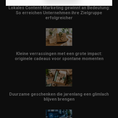
Lokales Content-Marketing gewinnt an Bedeutung:
So erreichen Unternehmen ihre Zielgruppe
erfolgreicher
Kleine verrassingen met een grote impact:
originele cadeaus voor spontane momenten
Duurzame geschenken die jarenlang een glimlach
blijven brengen