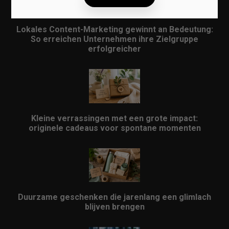
Lokales Content-Marketing gewinnt an Bedeutung:
So erreichen Unternehmen ihre Zielgruppe
erfolgreicher
Kleine verrassingen met een grote impact:
originele cadeaus voor spontane momenten
Duurzame geschenken die jarenlang een glimlach
blijven brengen