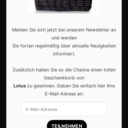
Deutschland
Interviews
Webshops
Melden Sie sich jetzt bei unserem Newsletter an
und werden
Produkte
Sie fortan regelmäßig über aktuelle Neuigkeiten
informiert.
Aktuell
Zusätzlich haben Sie so die Chance einen tollen
Geschenkkorb von
Lotus
zu gewinnen. Geben Sie einfach hier Ihre
E-Mail-Adrese an:
Lokale Suchmaschinenoptimierung bleibt der
Schlüssel für mehr regionale Kunden