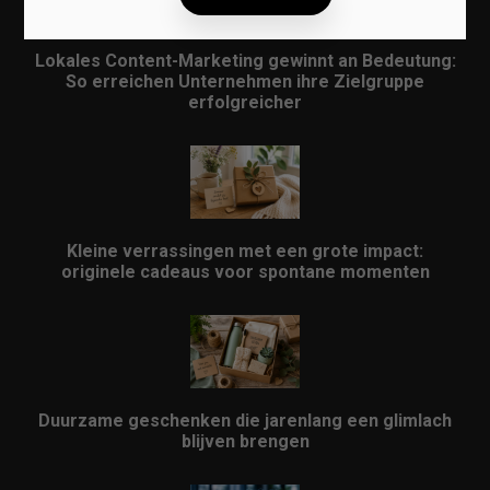
Lokales Content-Marketing gewinnt an Bedeutung:
So erreichen Unternehmen ihre Zielgruppe
erfolgreicher
Kleine verrassingen met een grote impact:
originele cadeaus voor spontane momenten
Duurzame geschenken die jarenlang een glimlach
blijven brengen