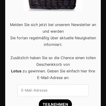
Deutschland
Interviews
Webshops
Melden Sie sich jetzt bei unserem Newsletter an
und werden
Produkte
Sie fortan regelmäßig über aktuelle Neuigkeiten
informiert.
Aktuell
Zusätzlich haben Sie so die Chance einen tollen
Geschenkkorb von
Lotus
zu gewinnen. Geben Sie einfach hier Ihre
E-Mail-Adrese an:
Lokale Suchmaschinenoptimierung bleibt der
Schlüssel für mehr regionale Kunden