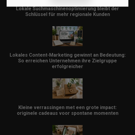
Lokale Suchmaschinenoptimierung bleibt der
Schlüssel für mehr regionale Kunden
Lokales Content-Marketing gewinnt an Bedeutung:
So erreichen Unternehmen ihre Zielgruppe
erfolgreicher
Kleine verrassingen met een grote impact:
originele cadeaus voor spontane momenten