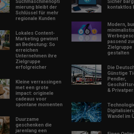
Suchmaschinenopti
Sicher barg
mierung bleibt der
kontaktlos
Schlüssel für mehr
regionale Kunden
Modern, bu
minimalisti
Lokales Content-
Werbegesc
Marketing gewinnt
passend zu
an Bedeutung: So
Zielgruppe
erreichen
gestalten
Unternehmen ihre
Zielgruppe
erfolgreicher
Die Deutsc
Günstige Ti
Pendler,
Kleine verrassingen
Geschäftsr
met een grote
& Privatpe
impact: originele
cadeaus voor
spontane momenten
Technologi
Digitalisie
Wandel im Ü
Duurzame
geschenken die
jarenlang een
Einen Onlin