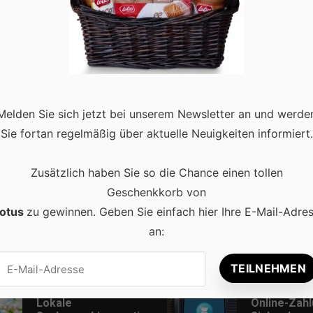
dschutz im Garten
0
Wind kann dieses Erlebnis schnell trüben. Zum Glück gibt es vie
Böen zu schützen. Ob natürliche Elemente oder stilvolle
Melden Sie sich jetzt bei unserem Newsletter an und werde
ad more
Sie fortan regelmäßig über aktuelle Neuigkeiten informiert.
Zusätzlich haben Sie so die Chance einen tollen
Geschenkkorb von
otus
zu gewinnen. Geben Sie einfach hier Ihre E-Mail-Adre
an:
Beliebt
Lokale
Online-Zah