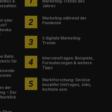
1
eldlos &
Marketing-Trends des
 bezahlen
Jahres
Marketing während der
2
nt oder
Pandemie
sch?
henke
r
5 digitale Marketing-
3
Trends
he Bahn:
Interviewfragen: Beispiele,
4
ckets für
Formulierungen & weitere
Tipps
eisende
rsonen
Marktforschung: Seriöse
5
bezahlte Umfragen, Jobs,
en der
Institute uvm.
rung – Der
berblick
e-Shop