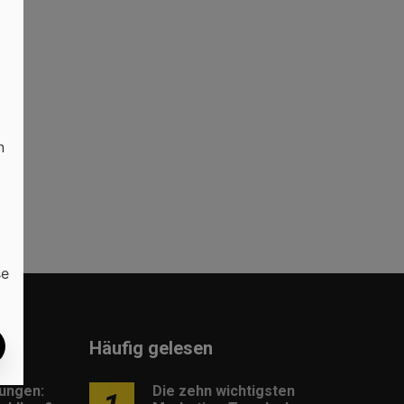
le
n
se
Häufig gelesen
lungen:
Die zehn wichtigsten