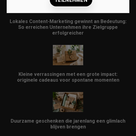
Lokales Content-Marketing gewinnt an Bedeutung:
So erreichen Unternehmen ihre Zielgruppe
erfolgreicher
Kleine verrassingen met een grote impact:
originele cadeaus voor spontane momenten
Duurzame geschenken die jarenlang een glimlach
blijven brengen