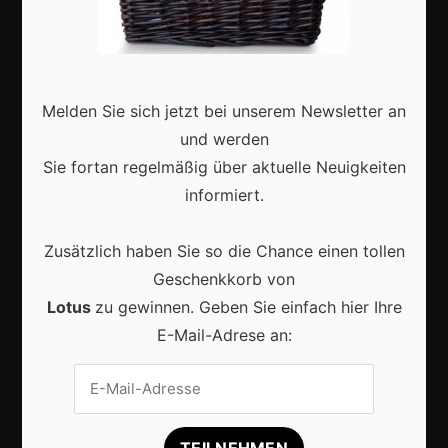
Zukunft
Deutschland
Interviews
Melden Sie sich jetzt bei unserem Newsletter an
Webshops
und werden
Produkte
Sie fortan regelmäßig über aktuelle Neuigkeiten
informiert.
Aktuell
Zusätzlich haben Sie so die Chance einen tollen
Geschenkkorb von
Lotus
zu gewinnen. Geben Sie einfach hier Ihre
E-Mail-Adrese an:
Lokale Suchmaschinenoptimierung bleibt der
Schlüssel für mehr regionale Kunden