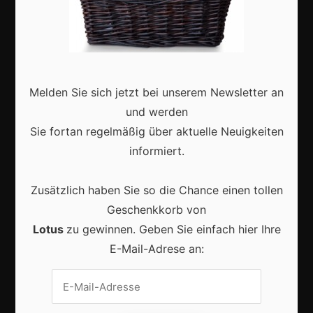
Erfolgsgeschichten
Zukunft
Deutschland
Interviews
Melden Sie sich jetzt bei unserem Newsletter an
Webshops
und werden
Sie fortan regelmäßig über aktuelle Neuigkeiten
Produkte
informiert.
Aktuell
Zusätzlich haben Sie so die Chance einen tollen
Geschenkkorb von
Lotus
zu gewinnen. Geben Sie einfach hier Ihre
E-Mail-Adrese an:
Lokale Suchmaschinenoptimierung bleibt der
Schlüssel für mehr regionale Kunden