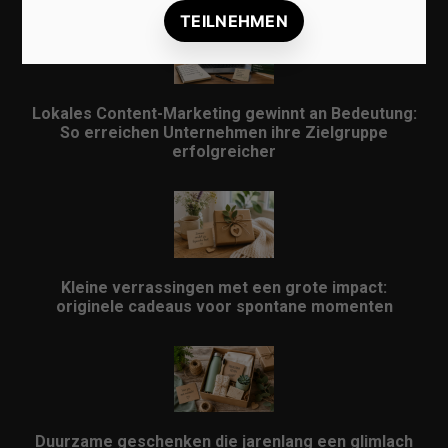
Lokales Content-Marketing gewinnt an Bedeutung:
So erreichen Unternehmen ihre Zielgruppe
erfolgreicher
Kleine verrassingen met een grote impact:
originele cadeaus voor spontane momenten
Duurzame geschenken die jarenlang een glimlach