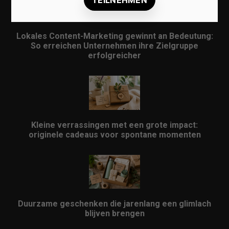
Lokales Content-Marketing gewinnt an Bedeutung:
So erreichen Unternehmen ihre Zielgruppe
erfolgreicher
Kleine verrassingen met een grote impact:
originele cadeaus voor spontane momenten
Duurzame geschenken die jarenlang een glimlach
blijven brengen