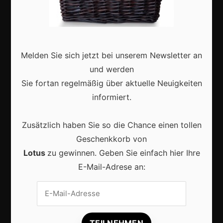
Zukunft
Deutschland
Interviews
Melden Sie sich jetzt bei unserem Newsletter an
Webshops
und werden
Produkte
Sie fortan regelmäßig über aktuelle Neuigkeiten
informiert.
Aktuell
Zusätzlich haben Sie so die Chance einen tollen
Geschenkkorb von
Lotus
zu gewinnen. Geben Sie einfach hier Ihre
E-Mail-Adrese an:
Lokale Suchmaschinenoptimierung bleibt der
Schlüssel für mehr regionale Kunden