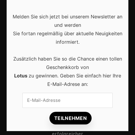
Webshops
Produkte
Melden Sie sich jetzt bei unserem Newsletter an
und werden
Sie fortan regelmäßig über aktuelle Neuigkeiten
Aktuell
informiert.
Zusätzlich haben Sie so die Chance einen tollen
Geschenkkorb von
Lotus
zu gewinnen. Geben Sie einfach hier Ihre
Lokale Suchmaschinenoptimierung bleibt der
Schlüssel für mehr regionale Kunden
E-Mail-Adrese an:
Lokales Content-Marketing gewinnt an Bedeutung:
So erreichen Unternehmen ihre Zielgruppe
erfolgreicher