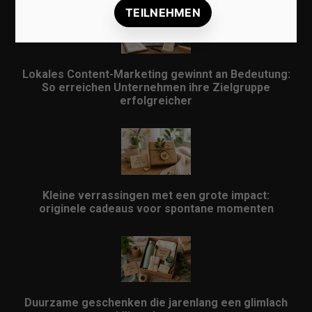
Lokales Content-Marketing gewinnt an Bedeutung:
So erreichen Unternehmen ihre Zielgruppe
erfolgreicher
Kleine verrassingen met een grote impact:
originele cadeaus voor spontane momenten
Duurzame geschenken die jarenlang een glimlach