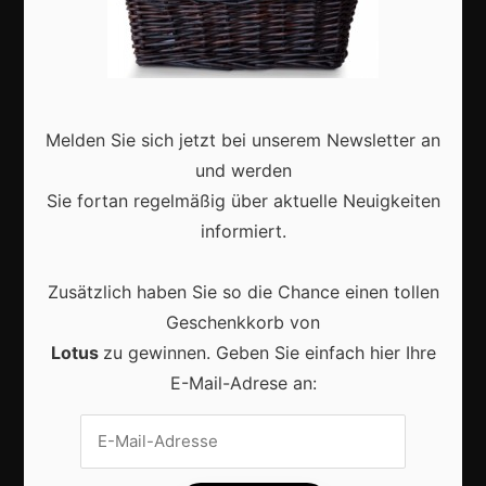
Erfolgsgeschichten
Zukunft
Deutschland
Interviews
Melden Sie sich jetzt bei unserem Newsletter an
Webshops
und werden
Sie fortan regelmäßig über aktuelle Neuigkeiten
Produkte
informiert.
Aktuell
Zusätzlich haben Sie so die Chance einen tollen
Geschenkkorb von
Lotus
zu gewinnen. Geben Sie einfach hier Ihre
E-Mail-Adrese an:
Lokale Suchmaschinenoptimierung bleibt der
Schlüssel für mehr regionale Kunden