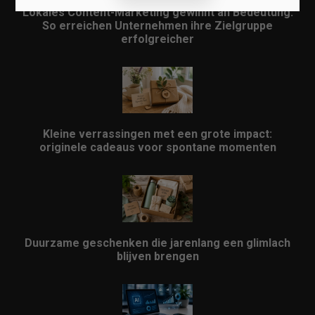
Lokales Content-Marketing gewinnt an Bedeutung:
So erreichen Unternehmen ihre Zielgruppe
erfolgreicher
Kleine verrassingen met een grote impact:
originele cadeaus voor spontane momenten
Duurzame geschenken die jarenlang een glimlach
blijven brengen