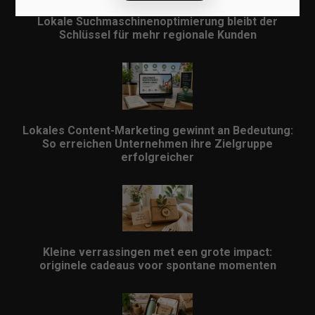
Lokale Suchmaschinenoptimierung bleibt der
Schlüssel für mehr regionale Kunden
Lokales Content-Marketing gewinnt an Bedeutung:
So erreichen Unternehmen ihre Zielgruppe
erfolgreicher
Kleine verrassingen met een grote impact:
originele cadeaus voor spontane momenten