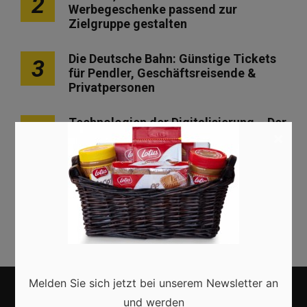
2
Werbegeschenke passend zur
Zielgruppe gestalten
Die Deutsche Bahn: Günstige Tickets
3
für Pendler, Geschäftsreisende &
Privatpersonen
Technologien der Digitalisierung – Der
4
×
Wandel im Überblick
Einen Online-Shop erstellen – Wie ich
5
zu meinem eigenen Webshop komme
Melden Sie sich jetzt bei unserem Newsletter an
und werden