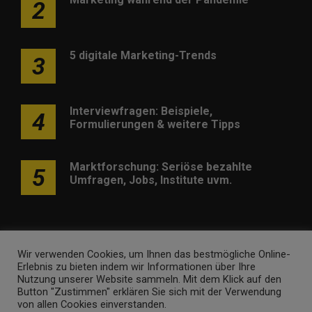
2
5 digitale Marketing-Trends
3
Interviewfragen: Beispiele,
4
Formulierungen & weitere Tipps
Marktforschung: Seriöse bezahlte
5
Umfragen, Jobs, Institute uvm.
Wir verwenden Cookies, um Ihnen das bestmögliche Online-
Erlebnis zu bieten indem wir Informationen über Ihre
Werben
Kontakt
Impressum
Newsletter
Nutzung unserer Website sammeln. Mit dem Klick auf den
Button "Zustimmen" erklären Sie sich mit der Verwendung
marketing-trendinformationen.de • Marken- und
von allen Cookies einverstanden.