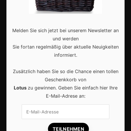
Deutschland
Interviews
Webshops
Melden Sie sich jetzt bei unserem Newsletter an
und werden
Produkte
Sie fortan regelmäßig über aktuelle Neuigkeiten
informiert.
Aktuell
Zusätzlich haben Sie so die Chance einen tollen
Geschenkkorb von
Lotus
zu gewinnen. Geben Sie einfach hier Ihre
E-Mail-Adrese an:
Lokale Suchmaschinenoptimierung bleibt der
Schlüssel für mehr regionale Kunden