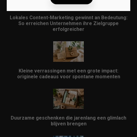
Lokales Content-Marketing gewinnt an Bedeutung:
So erreichen Unternehmen ihre Zielgruppe
erfolgreicher
Kleine verrassingen met een grote impact:
originele cadeaus voor spontane momenten
Duurzame geschenken die jarenlang een glimlach
blijven brengen