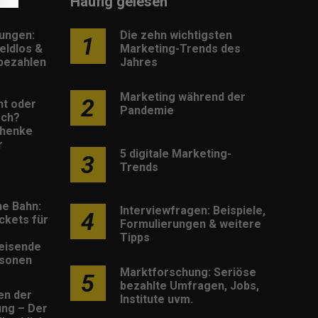
Häufig gelesen
lungen:
Die zehn wichtigsten
1
eldlos &
Marketing-Trends des
 bezahlen
Jahres
Marketing während der
2
nt oder
Pandemie
sch?
henke
r
5 digitale Marketing-
3
Trends
he Bahn:
Interviewfragen: Beispiele,
4
ckets für
Formulierungen & weitere
Tipps
eisende
rsonen
Marktforschung: Seriöse
5
bezahlte Umfragen, Jobs,
en der
Institute uvm.
rung – Der