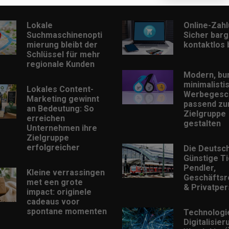
Beliebt
Lokale
Online-Zah
Suchmaschinenopti
Sicher barg
mierung bleibt der
kontaktlos
Schlüssel für mehr
regionale Kunden
Modern, bu
minimalisti
Lokales Content-
Werbegesc
Marketing gewinnt
passend zu
an Bedeutung: So
Zielgruppe
erreichen
gestalten
Unternehmen ihre
Zielgruppe
erfolgreicher
Die Deutsc
Günstige Ti
Pendler,
Kleine verrassingen
Geschäftsr
met een grote
& Privatpe
impact: originele
cadeaus voor
spontane momenten
Technologi
Digitalisie