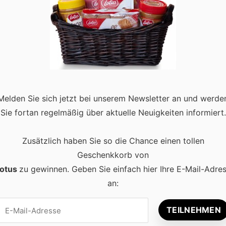
, Formulierungen & weitere Tipps
ichts aussagend, doch oft steckt mehr dahinter als viele denken.
Melden Sie sich jetzt bei unserem Newsletter an und werde
ungssuche befinden oder Sie zurzeit rekrutieren oder eine
Sie fortan regelmäßig über aktuelle Neuigkeiten informiert.
 …
Read more
Zusätzlich haben Sie so die Chance einen tollen
Geschenkkorb von
otus
zu gewinnen. Geben Sie einfach hier Ihre E-Mail-Adre
an: