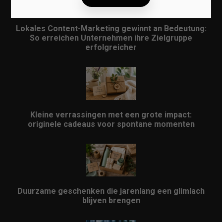
Lokales Content-Marketing gewinnt an Bedeutung:
So erreichen Unternehmen ihre Zielgruppe
erfolgreicher
Kleine verrassingen met een grote impact:
originele cadeaus voor spontane momenten
Duurzame geschenken die jarenlang een glimlach
blijven brengen