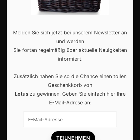
Deutschland
Interviews
Webshops
Melden Sie sich jetzt bei unserem Newsletter an
und werden
Produkte
Sie fortan regelmäßig über aktuelle Neuigkeiten
informiert.
Aktuell
Zusätzlich haben Sie so die Chance einen tollen
Geschenkkorb von
Lotus
zu gewinnen. Geben Sie einfach hier Ihre
E-Mail-Adrese an:
Lokale Suchmaschinenoptimierung bleibt der
Schlüssel für mehr regionale Kunden