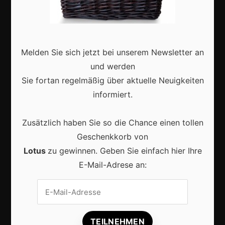
Deutschland
Interviews
Webshops
Melden Sie sich jetzt bei unserem Newsletter an
und werden
Produkte
Sie fortan regelmäßig über aktuelle Neuigkeiten
informiert.
Aktuell
Zusätzlich haben Sie so die Chance einen tollen
Geschenkkorb von
Lotus
zu gewinnen. Geben Sie einfach hier Ihre
E-Mail-Adrese an:
Lokale Suchmaschinenoptimierung bleibt der
Schlüssel für mehr regionale Kunden