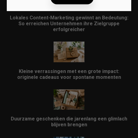
Lokales Content-Marketing gewinnt an Bedeutung:
So erreichen Unternehmen ihre Zielgruppe
erfolgreicher
Kleine verrassingen met een grote impact:
originele cadeaus voor spontane momenten
Duurzame geschenken die jarenlang een glimlach
blijven brengen