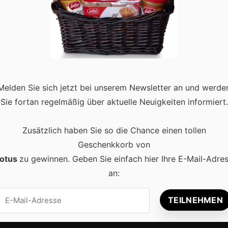
rouwen Opbouwt en Resultaten
t. Toch is een mooie website alleen niet voldoende. Bezoekers
Melden Sie sich jetzt bei unserem Newsletter an und werde
 en betrouwbare inhoud. Daarom speelt contentmarketing een
Sie fortan regelmäßig über aktuelle Neuigkeiten informiert.
ategie. Goede content helpt …
Read more
Zusätzlich haben Sie so die Chance einen tollen
Geschenkkorb von
otus
zu gewinnen. Geben Sie einfach hier Ihre E-Mail-Adre
an:
Beliebt