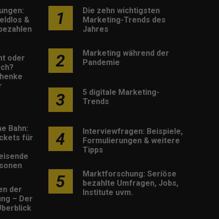
lungen:
Die zehn wichtigsten
1
eldlos &
Marketing-Trends des
 bezahlen
Jahres
Marketing während der
2
nt oder
Pandemie
sch?
henke
r
5 digitale Marketing-
3
Trends
he Bahn:
Interviewfragen: Beispiele,
4
ckets für
Formulierungen & weitere
Tipps
eisende
rsonen
Marktforschung: Seriöse
5
bezahlte Umfragen, Jobs,
en der
Institute uvm.
rung – Der
berblick