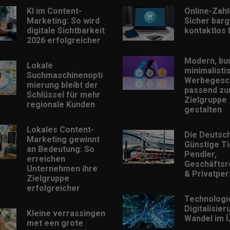
KI im Content-
Online-Zah
Marketing: So wird
Sicher barg
digitale Sichtbarkeit
kontaktlos
2026 erfolgreicher
Modern, bu
Lokale
minimalisti
Suchmaschinenopti
Werbegesc
mierung bleibt der
passend zu
Schlüssel für mehr
Zielgruppe
regionale Kunden
gestalten
Lokales Content-
Die Deutsc
Marketing gewinnt
Günstige Ti
an Bedeutung: So
Pendler,
erreichen
Geschäftsr
Unternehmen ihre
& Privatpe
Zielgruppe
erfolgreicher
Technologi
Digitalisie
Kleine verrassingen
Wandel im Ü
met een grote