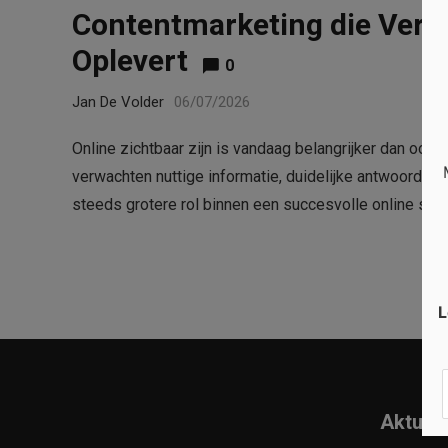
Contentmarketing die Vert
Oplevert
0
Jan De Volder
06/07/2026
Online zichtbaar zijn is vandaag belangrijker dan ooi
verwachten nuttige informatie, duidelijke antwoorden
steeds grotere rol binnen een succesvolle online str
L
Aktuell