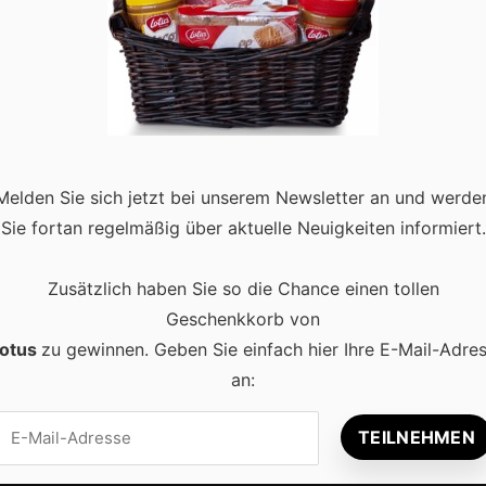
chichte, Traditionen & Bräuche
alender, wird in Deutschland mit einer Mischung aus religiösen
ierlichkeiten markieren nicht nur die Auferstehung Jesu Christi,
Melden Sie sich jetzt bei unserem Newsletter an und werde
 der …
Read more
Sie fortan regelmäßig über aktuelle Neuigkeiten informiert.
Zusätzlich haben Sie so die Chance einen tollen
Geschenkkorb von
otus
zu gewinnen. Geben Sie einfach hier Ihre E-Mail-Adre
an:
Beliebt