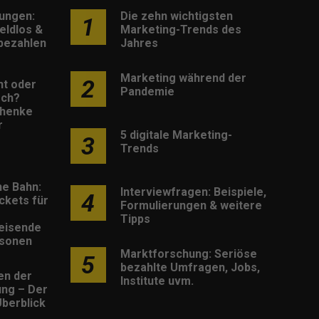
lungen:
Die zehn wichtigsten
1
eldlos &
Marketing-Trends des
 bezahlen
Jahres
Marketing während der
2
nt oder
Pandemie
sch?
henke
r
5 digitale Marketing-
3
Trends
he Bahn:
Interviewfragen: Beispiele,
4
ckets für
Formulierungen & weitere
Tipps
eisende
rsonen
Marktforschung: Seriöse
5
bezahlte Umfragen, Jobs,
en der
Institute uvm.
rung – Der
berblick