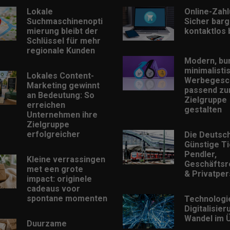
Lokale
Online-Zah
Suchmaschinenopti
Sicher barg
mierung bleibt der
kontaktlos
Schlüssel für mehr
regionale Kunden
Modern, bu
minimalisti
Lokales Content-
Werbegesc
Marketing gewinnt
passend zu
an Bedeutung: So
Zielgruppe
erreichen
gestalten
Unternehmen ihre
Zielgruppe
erfolgreicher
Die Deutsc
Günstige Ti
Pendler,
Kleine verrassingen
Geschäftsr
met een grote
& Privatpe
impact: originele
cadeaus voor
spontane momenten
Technologi
Digitalisie
Wandel im Ü
Duurzame