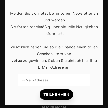
Webshops
Produkte
Melden Sie sich jetzt bei unserem Newsletter an
und werden
Sie fortan regelmäßig über aktuelle Neuigkeiten
Aktuell
informiert.
Zusätzlich haben Sie so die Chance einen tollen
Geschenkkorb von
Lotus
zu gewinnen. Geben Sie einfach hier Ihre
Lokale Suchmaschinenoptimierung bleibt der
Schlüssel für mehr regionale Kunden
E-Mail-Adrese an:
Lokales Content-Marketing gewinnt an Bedeutung:
So erreichen Unternehmen ihre Zielgruppe
erfolgreicher