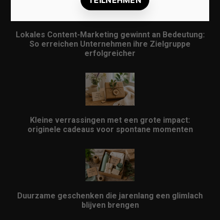
Lokales Content-Marketing gewinnt an Bedeutung:
So erreichen Unternehmen ihre Zielgruppe
erfolgreicher
Kleine verrassingen met een grote impact:
originele cadeaus voor spontane momenten
Duurzame geschenken die jarenlang een glimlach
blijven brengen