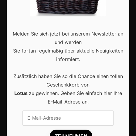
Zukunft
Deutschland
Interviews
Melden Sie sich jetzt bei unserem Newsletter an
Webshops
und werden
Produkte
Sie fortan regelmäßig über aktuelle Neuigkeiten
informiert.
Aktuell
Zusätzlich haben Sie so die Chance einen tollen
Geschenkkorb von
Lotus
zu gewinnen. Geben Sie einfach hier Ihre
E-Mail-Adrese an:
Lokale Suchmaschinenoptimierung bleibt der
Schlüssel für mehr regionale Kunden