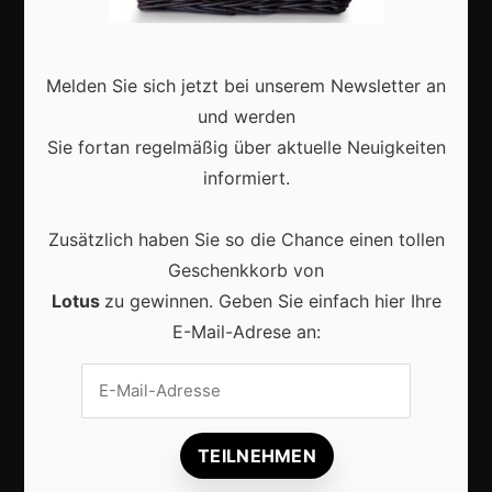
Interviews
Webshops
Melden Sie sich jetzt bei unserem Newsletter an
Produkte
und werden
Sie fortan regelmäßig über aktuelle Neuigkeiten
Aktuell
informiert.
Zusätzlich haben Sie so die Chance einen tollen
Geschenkkorb von
Lotus
zu gewinnen. Geben Sie einfach hier Ihre
Lokale Suchmaschinenoptimierung bleibt der
E-Mail-Adrese an:
Schlüssel für mehr regionale Kunden