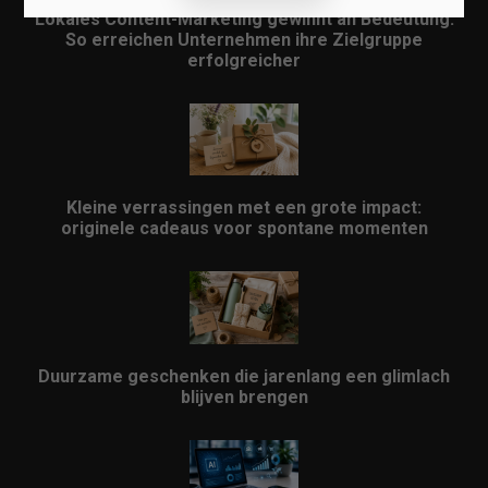
Lokales Content-Marketing gewinnt an Bedeutung:
So erreichen Unternehmen ihre Zielgruppe
erfolgreicher
Kleine verrassingen met een grote impact:
originele cadeaus voor spontane momenten
Duurzame geschenken die jarenlang een glimlach
blijven brengen