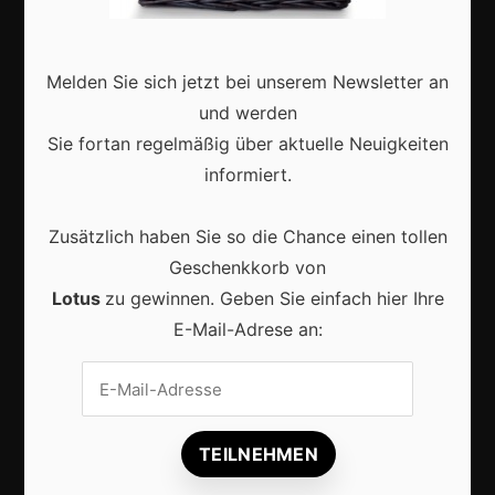
Interviews
Webshops
Melden Sie sich jetzt bei unserem Newsletter an
Produkte
und werden
Sie fortan regelmäßig über aktuelle Neuigkeiten
Aktuell
informiert.
Zusätzlich haben Sie so die Chance einen tollen
Geschenkkorb von
Lotus
zu gewinnen. Geben Sie einfach hier Ihre
Lokale Suchmaschinenoptimierung bleibt der
E-Mail-Adrese an:
Schlüssel für mehr regionale Kunden
Lokales Content-Marketing gewinnt an Bedeutung: