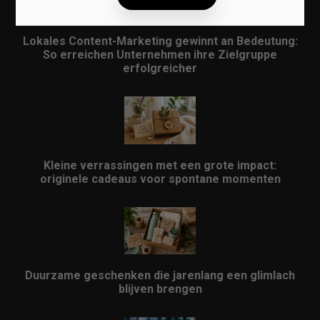
Lokales Content-Marketing gewinnt an Bedeutung:
So erreichen Unternehmen ihre Zielgruppe
erfolgreicher
Kleine verrassingen met een grote impact:
originele cadeaus voor spontane momenten
Duurzame geschenken die jarenlang een glimlach
blijven brengen