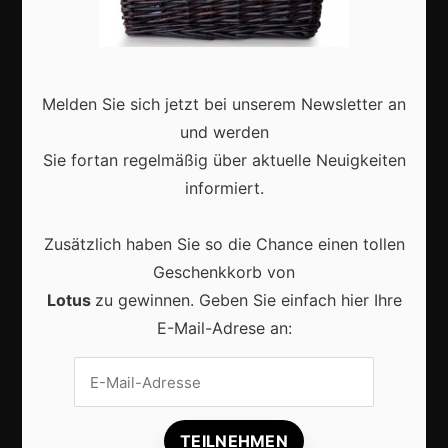
Deutschland
Interviews
Webshops
Melden Sie sich jetzt bei unserem Newsletter an
und werden
Produkte
Sie fortan regelmäßig über aktuelle Neuigkeiten
informiert.
Aktuell
Zusätzlich haben Sie so die Chance einen tollen
Geschenkkorb von
Lotus
zu gewinnen. Geben Sie einfach hier Ihre
E-Mail-Adrese an:
Lokale Suchmaschinenoptimierung bleibt der
Schlüssel für mehr regionale Kunden