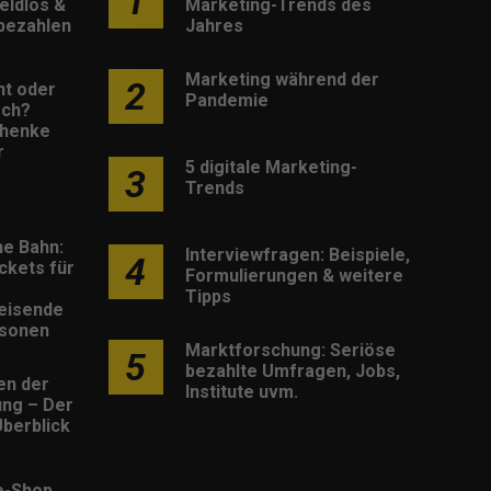
1
eldlos &
Marketing-Trends des
 bezahlen
Jahres
Marketing während der
2
nt oder
Pandemie
sch?
henke
r
5 digitale Marketing-
3
Trends
he Bahn:
Interviewfragen: Beispiele,
4
ckets für
Formulierungen & weitere
Tipps
eisende
rsonen
Marktforschung: Seriöse
5
bezahlte Umfragen, Jobs,
en der
Institute uvm.
rung – Der
berblick
e-Shop