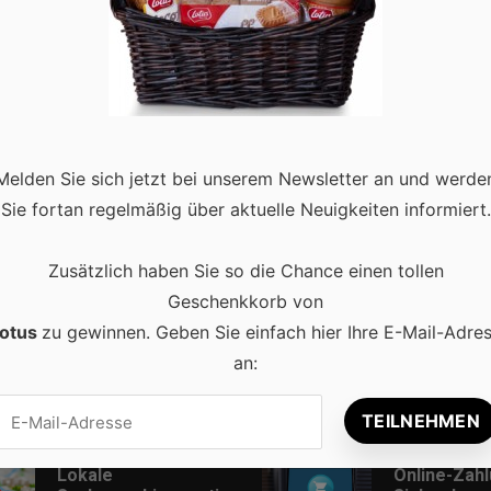
eting-Trends des Jahres
0
Business, die sich am schnellsten weiterentwickeln. Moderne
verhaltens zwingen die Marketing-Spezialisten dazu, ihre
Melden Sie sich jetzt bei unserem Newsletter an und werde
egebenenfalls den Kurs zu ändern. …
Read more
Sie fortan regelmäßig über aktuelle Neuigkeiten informiert.
Zusätzlich haben Sie so die Chance einen tollen
Geschenkkorb von
otus
zu gewinnen. Geben Sie einfach hier Ihre E-Mail-Adre
an:
Beliebt
Lokale
Online-Zah