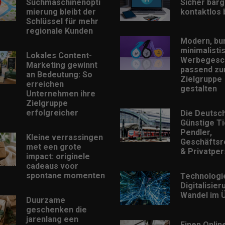
Suchmaschinenopti
Sicher barg
mierung bleibt der
kontaktlos
Schlüssel für mehr
regionale Kunden
Modern, bu
minimalisti
Lokales Content-
Werbegesc
Marketing gewinnt
passend zu
an Bedeutung: So
Zielgruppe
erreichen
gestalten
Unternehmen ihre
Zielgruppe
erfolgreicher
Die Deutsc
Günstige Ti
Pendler,
Kleine verrassingen
Geschäftsr
met een grote
& Privatpe
impact: originele
cadeaus voor
spontane momenten
Technologi
Digitalisie
Wandel im Ü
Duurzame
geschenken die
jarenlang een
Einen Onlin