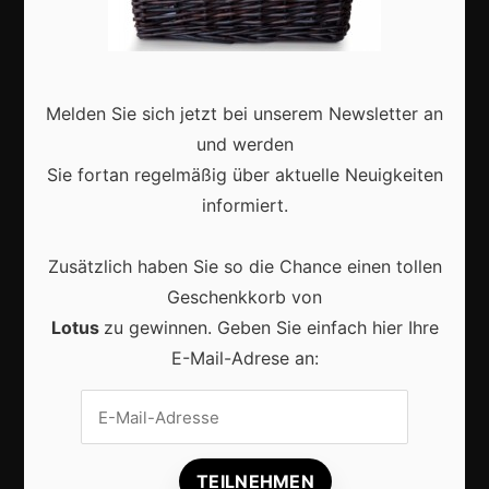
Deutschland
Interviews
Webshops
Melden Sie sich jetzt bei unserem Newsletter an
und werden
Produkte
Sie fortan regelmäßig über aktuelle Neuigkeiten
informiert.
Aktuell
Zusätzlich haben Sie so die Chance einen tollen
Geschenkkorb von
Lotus
zu gewinnen. Geben Sie einfach hier Ihre
E-Mail-Adrese an:
Lokale Suchmaschinenoptimierung bleibt der
Schlüssel für mehr regionale Kunden