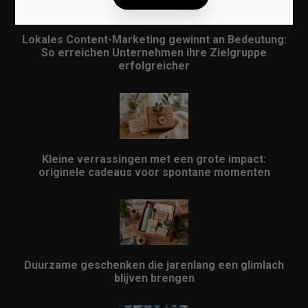
Lokales Content-Marketing gewinnt an Bedeutung:
So erreichen Unternehmen ihre Zielgruppe
erfolgreicher
Kleine verrassingen met een grote impact:
originele cadeaus voor spontane momenten
Duurzame geschenken die jarenlang een glimlach
blijven brengen