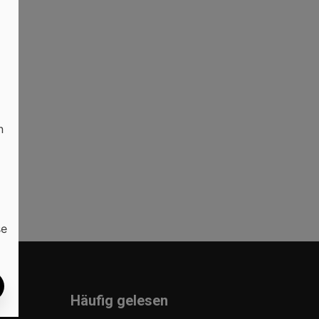
n
it
n
se
Häufig gelesen