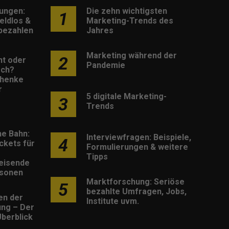
lungen:
Die zehn wichtigsten
1
eldlos &
Marketing-Trends des
 bezahlen
Jahres
Marketing während der
2
nt oder
Pandemie
sch?
henke
r
5 digitale Marketing-
3
Trends
he Bahn:
Interviewfragen: Beispiele,
4
ckets für
Formulierungen & weitere
Tipps
eisende
rsonen
Marktforschung: Seriöse
5
bezahlte Umfragen, Jobs,
en der
Institute uvm.
rung – Der
berblick