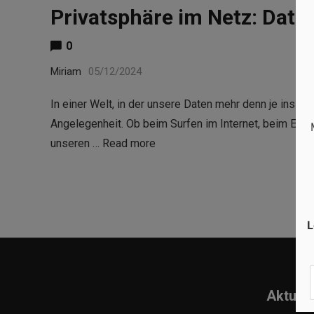
Privatsphäre im Netz: Date
0
Miriam
05/12/2024
In einer Welt, in der unsere Daten mehr denn je ins Ra
Angelegenheit. Ob beim Surfen im Internet, beim Eink
unseren …
Read more
L
Aktuell