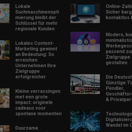
Lokale
Online-Zah
Suchmaschinenopti
Sicher barg
mierung bleibt der
kontaktlos
Schlüssel für mehr
regionale Kunden
Modern, bu
minimalisti
Lokales Content-
Werbegesc
Marketing gewinnt
passend zu
an Bedeutung: So
Zielgruppe
erreichen
gestalten
Unternehmen ihre
Zielgruppe
erfolgreicher
Die Deutsc
Günstige Ti
Pendler,
Kleine verrassingen
Geschäftsr
met een grote
& Privatpe
impact: originele
cadeaus voor
spontane momenten
Technologi
Digitalisie
Wandel im Ü
Duurzame