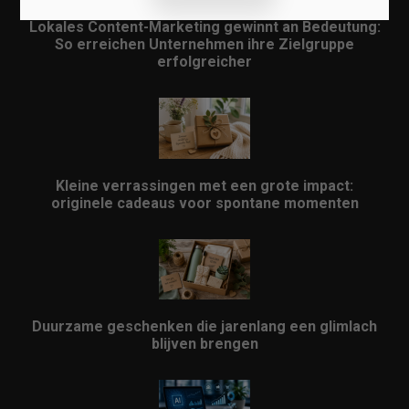
Lokales Content-Marketing gewinnt an Bedeutung:
So erreichen Unternehmen ihre Zielgruppe
erfolgreicher
Kleine verrassingen met een grote impact:
originele cadeaus voor spontane momenten
Duurzame geschenken die jarenlang een glimlach
blijven brengen