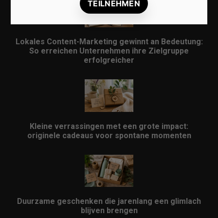
Lokales Content-Marketing gewinnt an Bedeutung:
So erreichen Unternehmen ihre Zielgruppe
erfolgreicher
Kleine verrassingen met een grote impact:
originele cadeaus voor spontane momenten
Duurzame geschenken die jarenlang een glimlach
blijven brengen