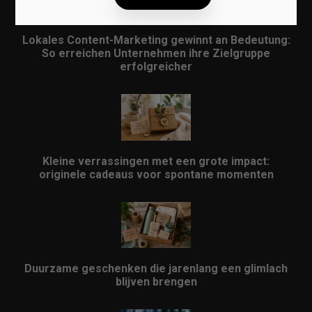
Lokales Content-Marketing gewinnt an Bedeutung:
So erreichen Unternehmen ihre Zielgruppe
erfolgreicher
Kleine verrassingen met een grote impact:
originele cadeaus voor spontane momenten
Duurzame geschenken die jarenlang een glimlach
blijven brengen