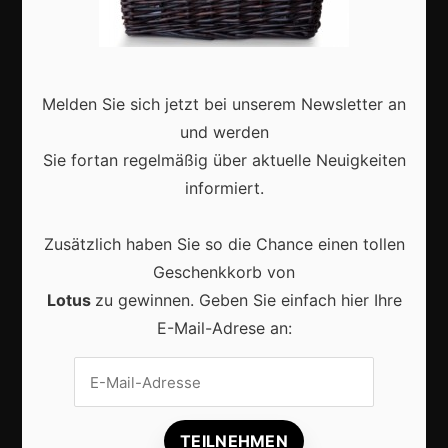
Deutschland
Interviews
Webshops
Melden Sie sich jetzt bei unserem Newsletter an
und werden
Produkte
Sie fortan regelmäßig über aktuelle Neuigkeiten
informiert.
Aktuell
Zusätzlich haben Sie so die Chance einen tollen
Geschenkkorb von
Lotus
zu gewinnen. Geben Sie einfach hier Ihre
E-Mail-Adrese an:
Lokale Suchmaschinenoptimierung bleibt der
Schlüssel für mehr regionale Kunden