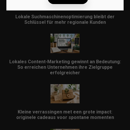
Lokale Suchmaschinenoptimierung bleibt der
Schlüssel für mehr regionale Kunden
Lokales Content-Marketing gewinnt an Bedeutung:
So erreichen Unternehmen ihre Zielgruppe
erfolgreicher
Kleine verrassingen met een grote impact:
originele cadeaus voor spontane momenten