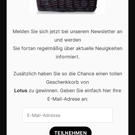
Deutschland
Interviews
Webshops
Melden Sie sich jetzt bei unserem Newsletter an
und werden
Produkte
Sie fortan regelmäßig über aktuelle Neuigkeiten
informiert.
Aktuell
Zusätzlich haben Sie so die Chance einen tollen
Geschenkkorb von
Lotus
zu gewinnen. Geben Sie einfach hier Ihre
E-Mail-Adrese an:
KI im Content-Marketing: So wird digitale
Sichtbarkeit 2026 erfolgreicher