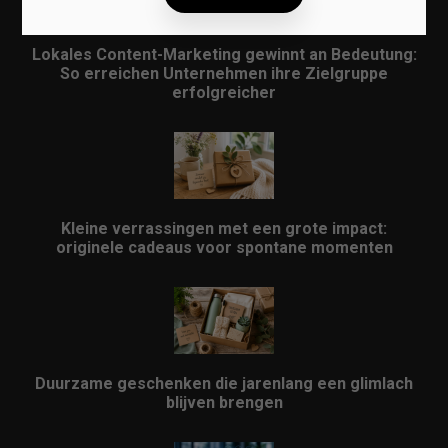
Lokales Content-Marketing gewinnt an Bedeutung:
So erreichen Unternehmen ihre Zielgruppe
erfolgreicher
Kleine verrassingen met een grote impact:
originele cadeaus voor spontane momenten
Duurzame geschenken die jarenlang een glimlach
blijven brengen