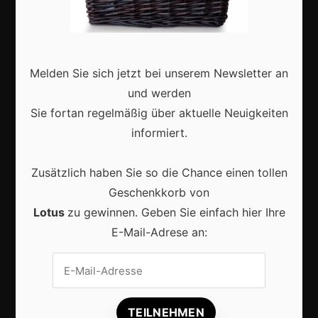
Deutschland
Interviews
Webshops
Melden Sie sich jetzt bei unserem Newsletter an
und werden
Produkte
Sie fortan regelmäßig über aktuelle Neuigkeiten
informiert.
Aktuell
Zusätzlich haben Sie so die Chance einen tollen
Geschenkkorb von
Lotus
zu gewinnen. Geben Sie einfach hier Ihre
E-Mail-Adrese an:
Lokale Suchmaschinenoptimierung bleibt der
Schlüssel für mehr regionale Kunden