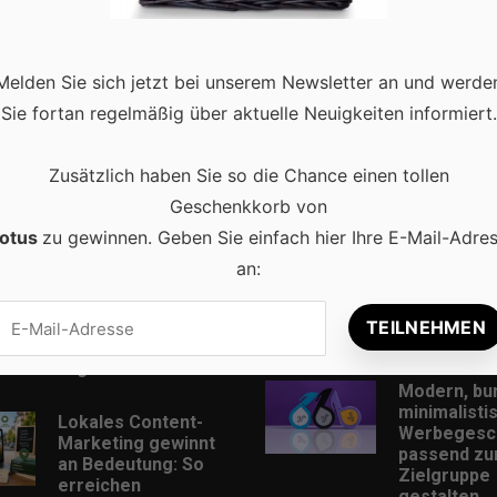
Melden Sie sich jetzt bei unserem Newsletter an und werde
Sie fortan regelmäßig über aktuelle Neuigkeiten informiert.
Zusätzlich haben Sie so die Chance einen tollen
Geschenkkorb von
Beliebt
otus
zu gewinnen. Geben Sie einfach hier Ihre E-Mail-Adre
an:
Lokale
Online-Zah
Suchmaschinenopti
Sicher barg
mierung bleibt der
kontaktlos
Schlüssel für mehr
regionale Kunden
Modern, bu
minimalisti
Lokales Content-
Werbegesc
Marketing gewinnt
passend zu
an Bedeutung: So
Zielgruppe
erreichen
gestalten