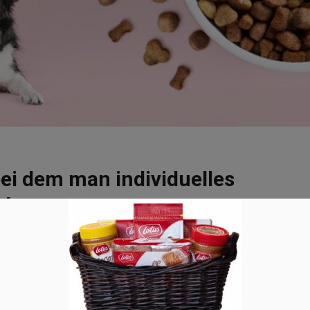
ei dem man individuelles
mt
0
nur einfach Futter vertreibt, sondern dieses individuell nach den
ischt. Individualität und die Akzeptanz von Unterschieden ist
 wichtiger geworden. …
Read more