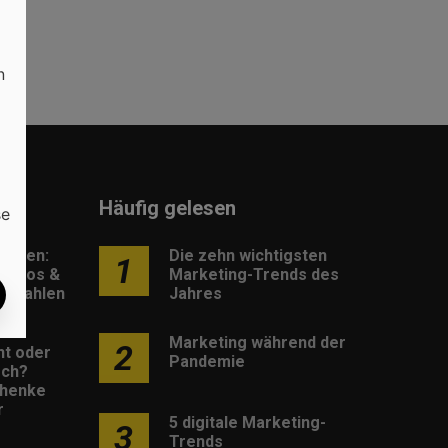
n
Häufig gelesen
se
lungen:
Die zehn wichtigsten
1
eldlos &
Marketing-Trends des
 bezahlen
Jahres
Marketing während der
2
nt oder
Pandemie
sch?
henke
r
5 digitale Marketing-
3
Trends