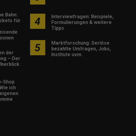
he Bahn:
Interviewfragen: Beispiele,
4
ckets für
Formulierungen & weitere
Tipps
eisende
rsonen
Marktforschung: Seriöse
5
bezahlte Umfragen, Jobs,
en der
Institute uvm.
rung – Der
berblick
e-Shop
 Wie ich
eigenen
komme