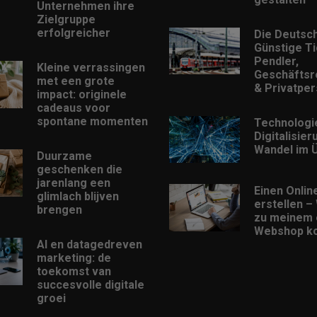
Unternehmen ihre
Zielgruppe
erfolgreicher
Die Deutsc
Günstige Ti
Pendler,
Kleine verrassingen
Geschäftsr
met een grote
& Privatpe
impact: originele
cadeaus voor
spontane momenten
Technologi
Digitalisie
Wandel im Ü
Duurzame
geschenken die
jarenlang een
Einen Onlin
glimlach blijven
erstellen –
brengen
zu meinem 
Webshop 
AI en datagedreven
marketing: de
toekomst van
succesvolle digitale
groei