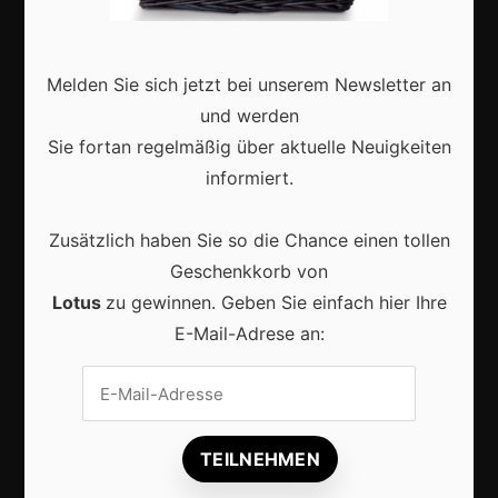
Interviews
Webshops
Melden Sie sich jetzt bei unserem Newsletter an
Produkte
und werden
Sie fortan regelmäßig über aktuelle Neuigkeiten
Aktuell
informiert.
Zusätzlich haben Sie so die Chance einen tollen
Geschenkkorb von
Lotus
zu gewinnen. Geben Sie einfach hier Ihre
Lokale Suchmaschinenoptimierung bleibt der
E-Mail-Adrese an:
Schlüssel für mehr regionale Kunden